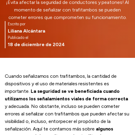
¡Evita afectar la seguridad de conductores y peatones! Al
momento de señalizar con trafitambos se pueden
cometer errores que comprometen su funcionamiento.
Escrito por
Liliana Alcántara
Publicado el
18 de diciembre de 2024
Cuando señalizamos con trafitambos, la cantidad de
dispositivos y el uso de materiales resistentes es
importante.
La seguridad se ve beneficiada cuando
utilizamos los señalamientos viales de forma correcta
y adecuada. No obstante, incluso se pueden cometer
errores al señalizar con trafitambos que pueden afectar su
visibilidad o, incluso, entorpecer el propósito de la
señalización. Aquí te contamos más sobre
algunos